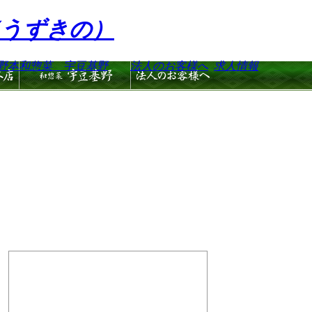
（うずきの）
野本
和惣菜 宇豆基野
法人のお客様へ
求人情報