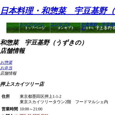
日本料理・和惣菜 宇豆基野
トップページ
コンセプト
お食事処 宇豆基
店
和惣菜 宇豆基野（うずきの）
店舗情報
お惣菜
お弁当
店舗情報
押上スカイツリー店
住所
東京都墨田区押上1-1-2
東京スカイツリータウン2階 フードマルシェ内
営業時間
10:00～21:00